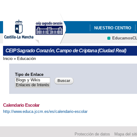
Pa
co
pri
NUESTRO CENTRO
EducamosC
CEIP Sagrado Corazón, Campo de Criptana (Ciudad Real)
Inicio
»
Educación
Se encuentra usted aquí
Tipo de Enlace
Calendario Escolar
http://www.educa.jccm.es/es/calendario-escolar
Protección de datos
Mapa del sit