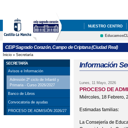
Pa
co
pri
NUESTRO CENTRO
EducamosC
CEIP Sagrado Corazón, Campo de Criptana (Ciudad Real)
Inicio
»
Secretaría
Se encuentra usted aquí
Información Sec
SECRETARÍA
Avisos e Información
Admisión 2º ciclo de Infantil y
Lunes, 11 Mayo, 2026
Primaria - Curso 2026/2027
PROCESO DE ADMIS
Banco de Libros
Miércoles, 18 Febrero, 
Convocatoria de ayudas
Estimadas familias:
PROCESO DE ADMISIÓN 2026/27
La Consejería de Educac