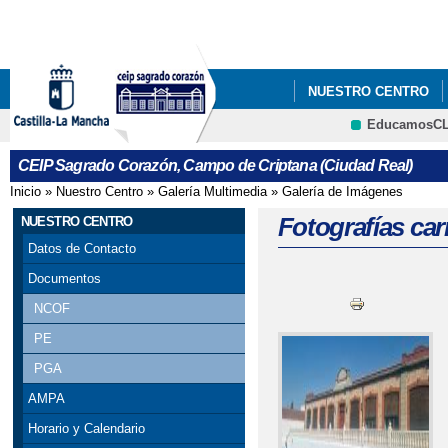
Pa
co
pri
NUESTRO CENTRO
EducamosC
CEIP Sagrado Corazón, Campo de Criptana (Ciudad Real)
Inicio
»
Nuestro Centro
»
Galería Multimedia
»
Galería de Imágenes
Se encuentra usted aquí
Fotografías car
NUESTRO CENTRO
Datos de Contacto
Documentos
NCOF
PE
PGA
AMPA
Horario y Calendario